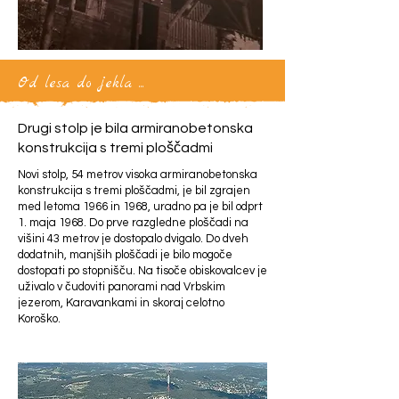
Od lesa do jekla ...
Drugi stolp je bila armiranobetonska
konstrukcija s tremi ploščadmi
Novi stolp, 54 metrov visoka armiranobetonska
konstrukcija s tremi ploščadmi, je bil zgrajen
med letoma 1966 in 1968, uradno pa je bil odprt
1. maja 1968. Do prve razgledne ploščadi na
višini 43 metrov je dostopalo dvigalo. Do dveh
dodatnih, manjših ploščadi je bilo mogoče
dostopati po stopnišču. Na tisoče obiskovalcev je
uživalo v čudoviti panorami nad Vrbskim
jezerom, Karavankami in skoraj celotno
Koroško.