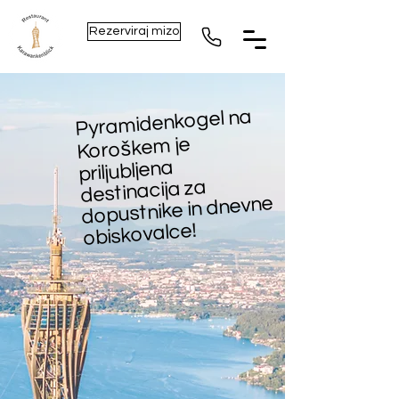
Rezerviraj mizo
Pyramidenkogel na
Koroškem je
priljubljena
destinacija za
dopustnike in dnevne
obiskovalce!