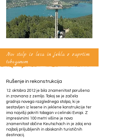
Nov stolp iz lesa in jekla z zaprtim
toboganom
Rušenje in rekonstrukcija
12. oktobra 2012 je bila znamenitost porušena
in zravnana z zemljo. Takoj se je začela
gradnja novega razglednega stolpa, ki je
sestavljen iz lesene in jeklene konstrukcije ter
ima najvišji pokriti tobogan v celinski Evropi. Z
impresivnimi 100 metri višine je nova
znamenitost občine Keutschach in je zdaj ena
najbolj priljubljenih in obiskanih turističnih
destinacij.