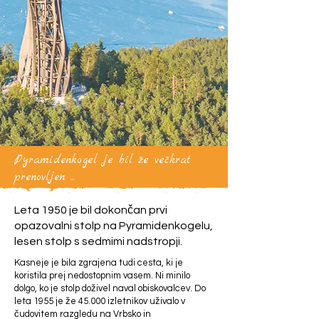
Pyramidenkogel je bil že večkrat
prenovljen ...
Leta 1950 je bil dokončan prvi
opazovalni stolp na Pyramidenkogelu,
lesen stolp s sedmimi nadstropji.
Kasneje je bila zgrajena tudi cesta, ki je
koristila prej nedostopnim vasem. Ni minilo
dolgo, ko je stolp doživel naval obiskovalcev. Do
leta 1955 je že 45.000 izletnikov uživalo v
čudovitem razgledu na Vrbsko in